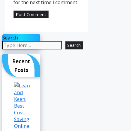
for the next time I comment.
Search
Search
Recent
Posts