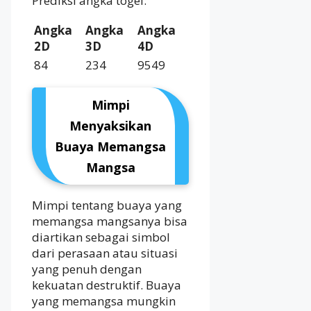
Prediksi angka togel:
Angka
Angka
Angka
2D
3D
4D
84
234
9549
Mimpi
Menyaksikan
Buaya Memangsa
Mangsa
Mimpi tentang buaya yang
memangsa mangsanya bisa
diartikan sebagai simbol
dari perasaan atau situasi
yang penuh dengan
kekuatan destruktif. Buaya
yang memangsa mungkin