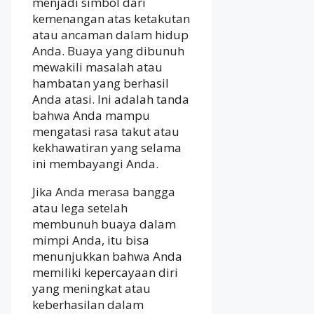
menjadi simbol dari
kemenangan atas ketakutan
atau ancaman dalam hidup
Anda. Buaya yang dibunuh
mewakili masalah atau
hambatan yang berhasil
Anda atasi. Ini adalah tanda
bahwa Anda mampu
mengatasi rasa takut atau
kekhawatiran yang selama
ini membayangi Anda.
Jika Anda merasa bangga
atau lega setelah
membunuh buaya dalam
mimpi Anda, itu bisa
menunjukkan bahwa Anda
memiliki kepercayaan diri
yang meningkat atau
keberhasilan dalam