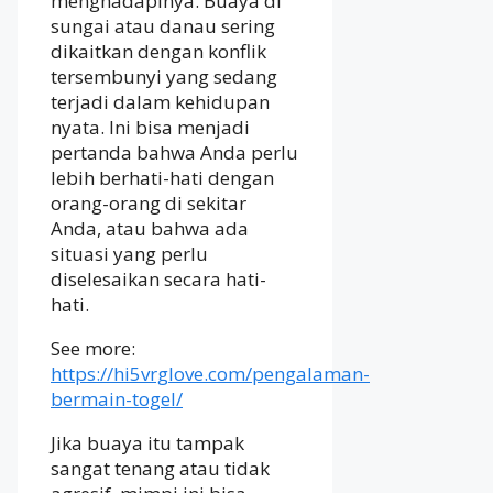
menghadapinya. Buaya di
sungai atau danau sering
dikaitkan dengan konflik
tersembunyi yang sedang
terjadi dalam kehidupan
nyata. Ini bisa menjadi
pertanda bahwa Anda perlu
lebih berhati-hati dengan
orang-orang di sekitar
Anda, atau bahwa ada
situasi yang perlu
diselesaikan secara hati-
hati.
See more:
https://hi5vrglove.com/pengalaman-
bermain-togel/
Jika buaya itu tampak
sangat tenang atau tidak