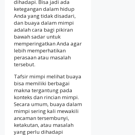
dihadapi. Bisa jadi ada
ketegangan dalam hidup
Anda yang tidak disadari,
dan buaya dalam mimpi
adalah cara bagi pikiran
bawah sadar untuk
memperingatkan Anda agar
lebih memperhatikan
perasaan atau masalah
tersebut.
Tafsir mimpi melihat buaya
bisa memiliki berbagai
makna tergantung pada
konteks dan rincian mimpi.
Secara umum, buaya dalam
mimpi sering kali mewakili
ancaman tersembunyi,
ketakutan, atau masalah
yang perlu dihadapi