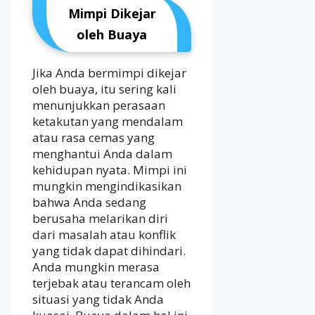
Mimpi Dikejar
oleh Buaya
Jika Anda bermimpi dikejar
oleh buaya, itu sering kali
menunjukkan perasaan
ketakutan yang mendalam
atau rasa cemas yang
menghantui Anda dalam
kehidupan nyata. Mimpi ini
mungkin mengindikasikan
bahwa Anda sedang
berusaha melarikan diri
dari masalah atau konflik
yang tidak dapat dihindari.
Anda mungkin merasa
terjebak atau terancam oleh
situasi yang tidak Anda