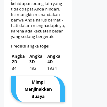
kehidupan orang lain yang
tidak dapat Anda hindari.
Ini mungkin menandakan
bahwa Anda harus berhati-
hati dalam menghadapinya,
karena ada kekuatan besar
yang sedang bergerak.
Prediksi angka togel:
Angka
Angka
Angka
2D
3D
4D
84
492
1934
Mimpi
Menjinakkan
Buaya