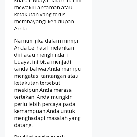
kuasai. Buaya dalam hal ini
mewakili ancaman atau
ketakutan yang terus
membayangi kehidupan
Anda.
Namun, jika dalam mimpi
Anda berhasil melarikan
diri atau menghindari
buaya, ini bisa menjadi
tanda bahwa Anda mampu
mengatasi tantangan atau
ketakutan tersebut,
meskipun Anda merasa
tertekan. Anda mungkin
perlu lebih percaya pada
kemampuan Anda untuk
menghadapi masalah yang
datang.