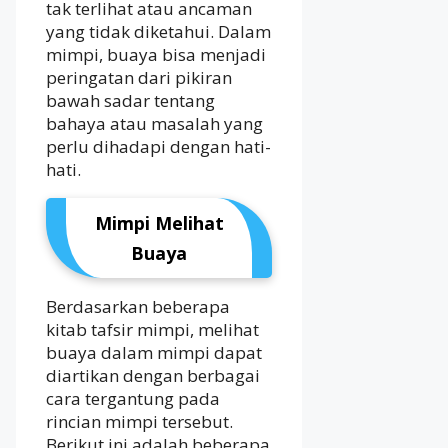
tak terlihat atau ancaman
yang tidak diketahui. Dalam
mimpi, buaya bisa menjadi
peringatan dari pikiran
bawah sadar tentang
bahaya atau masalah yang
perlu dihadapi dengan hati-
hati.
Mimpi Melihat
Buaya
Berdasarkan beberapa
kitab tafsir mimpi, melihat
buaya dalam mimpi dapat
diartikan dengan berbagai
cara tergantung pada
rincian mimpi tersebut.
Berikut ini adalah beberapa