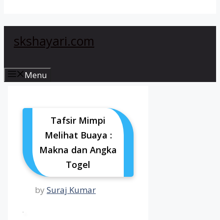
skshayari.com
Menu
Tafsir Mimpi
Melihat Buaya :
Makna dan Angka
Togel
by
Suraj Kumar