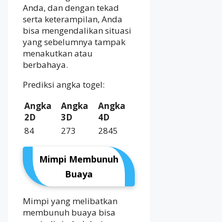
Anda, dan dengan tekad
serta keterampilan, Anda
bisa mengendalikan situasi
yang sebelumnya tampak
menakutkan atau
berbahaya.
Prediksi angka togel:
Angka
Angka
Angka
2D
3D
4D
84
273
2845
Mimpi Membunuh
Buaya
Mimpi yang melibatkan
membunuh buaya bisa