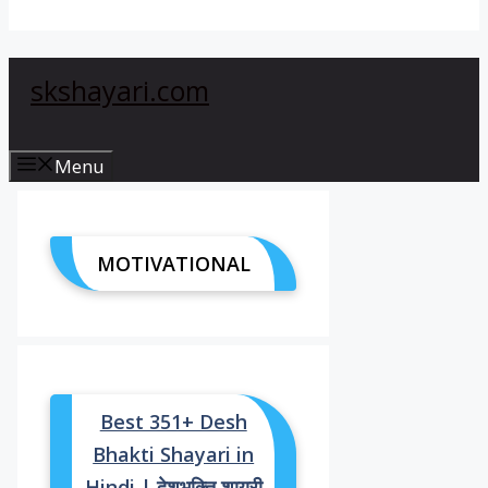
skshayari.com
Menu
MOTIVATIONAL
Best 351+ Desh
Bhakti Shayari in
Hindi | देशभक्ति शायरी