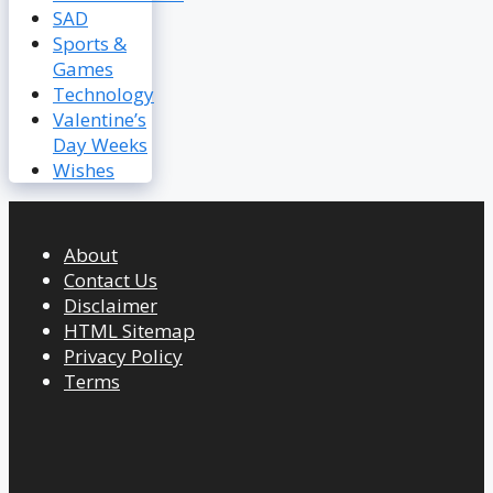
SAD
Sports &
Games
Technology
Valentine’s
Day Weeks
Wishes
About
Contact Us
Disclaimer
HTML Sitemap
Privacy Policy
Terms