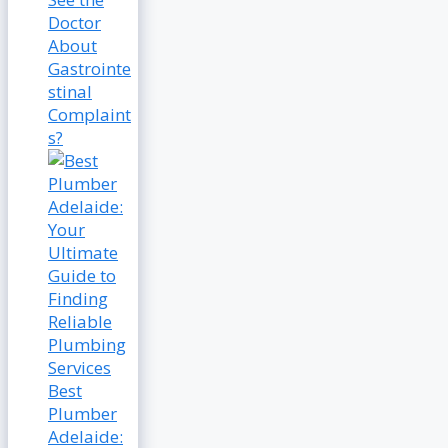
Doctor
About
Gastrointe
stinal
Complaint
s?
Best
Plumber
Adelaide: