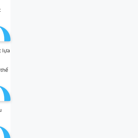
c
t lựa
 thể
u