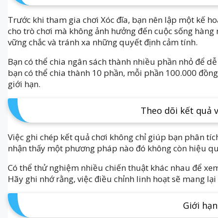
Trước khi tham gia chơi Xóc đĩa, bạn nên lập một kế ho
cho trò chơi mà không ảnh hưởng đến cuộc sống hàng n
vững chắc và tránh xa những quyết định cảm tính.
Bạn có thể chia ngân sách thành nhiều phần nhỏ để dễ d
bạn có thể chia thành 10 phần, mỗi phần 100.000 đồng.
giới hạn.
Theo dõi kết quả v
Việc ghi chép kết quả chơi không chỉ giúp bạn phân tí
nhận thấy một phương pháp nào đó không còn hiệu quả,
Có thể thử nghiệm nhiều chiến thuật khác nhau để xem
Hãy ghi nhớ rằng, việc điều chỉnh linh hoạt sẽ mang lại
Giới hạn