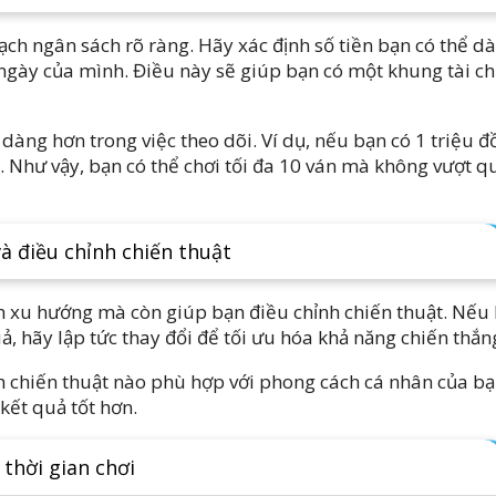
ạch ngân sách rõ ràng. Hãy xác định số tiền bạn có thể d
gày của mình. Điều này sẽ giúp bạn có một khung tài ch
àng hơn trong việc theo dõi. Ví dụ, nếu bạn có 1 triệu đ
 Như vậy, bạn có thể chơi tối đa 10 ván mà không vượt q
à điều chỉnh chiến thuật
ch xu hướng mà còn giúp bạn điều chỉnh chiến thuật. Nếu
 hãy lập tức thay đổi để tối ưu hóa khả năng chiến thắn
 chiến thuật nào phù hợp với phong cách cá nhân của bạ
 kết quả tốt hơn.
 thời gian chơi