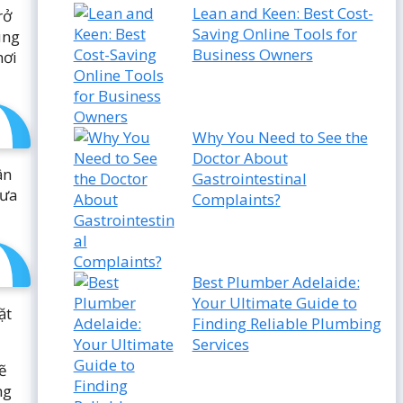
Lean and Keen: Best Cost-
rở
Saving Online Tools for
ung
Business Owners
hơi
Why You Need to See the
Doctor About
ần
Gastrointestinal
đưa
Complaints?
Best Plumber Adelaide:
Your Ultimate Guide to
ặt
Finding Reliable Plumbing
Services
sẽ
ng