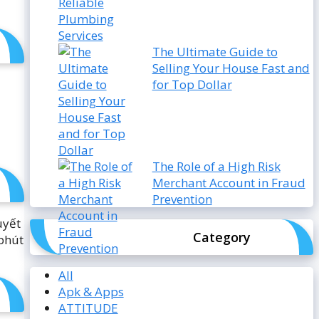
The Ultimate Guide to
Selling Your House Fast and
for Top Dollar
The Role of a High Risk
Merchant Account in Fraud
Prevention
uyết
Category
 phút
All
Apk & Apps
ATTITUDE