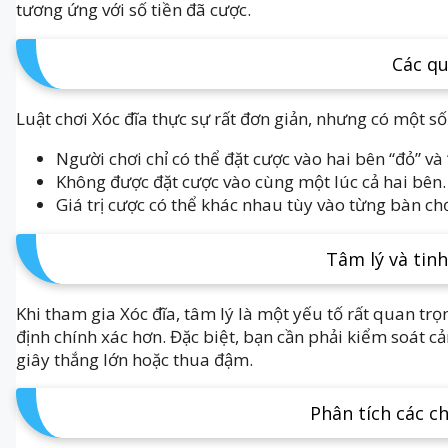
tương ứng với số tiền đã cược.
Các qu
Luật chơi Xóc đĩa thực sự rất đơn giản, nhưng có một số
Người chơi chỉ có thể đặt cược vào hai bên “đỏ” và 
Không được đặt cược vào cùng một lúc cả hai bên.
Giá trị cược có thể khác nhau tùy vào từng bàn chơ
Tâm lý và tinh
Khi tham gia Xóc đĩa, tâm lý là một yếu tố rất quan tr
định chính xác hơn. Đặc biệt, bạn cần phải kiểm soát 
giây thắng lớn hoặc thua đậm.
Phân tích các ch