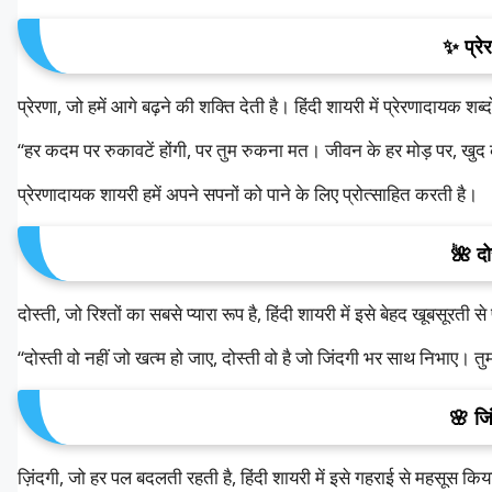
✨
प्र
प्रेरणा
,
जो
हमें
आगे
बढ़ने
की
शक्ति
देती
है।
हिंदी
शायरी
में
प्रेरणादायक
शब्दो
“
हर
कदम
पर
रुकावटें
होंगी
,
पर
तुम
रुकना
मत।
जीवन
के
हर
मोड़
पर
,
खुद
प्रेरणादायक
शायरी
हमें
अपने
सपनों
को
पाने
के
लिए
प्रोत्साहित
करती
है।
🌺
दो
दोस्ती
,
जो
रिश्तों
का
सबसे
प्यारा
रूप
है
,
हिंदी
शायरी
में
इसे
बेहद
खूबसूरती
से
“
दोस्ती
वो
नहीं
जो
खत्म
हो
जाए
,
दोस्ती
वो
है
जो
जिंदगी
भर
साथ
निभाए।
तु
🌸
जि
ज़िंदगी
,
जो
हर
पल
बदलती
रहती
है
,
हिंदी
शायरी
में
इसे
गहराई
से
महसूस
किय