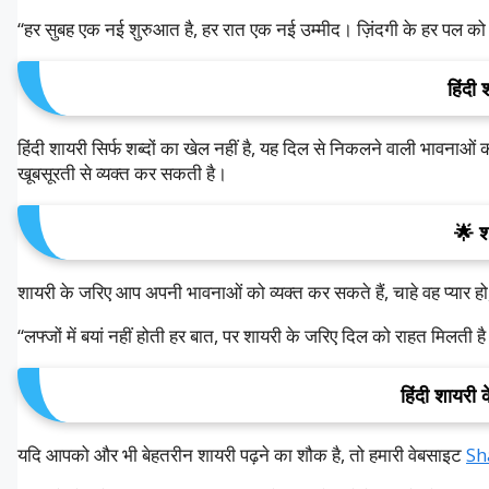
“
हर
सुबह
एक
नई
शुरुआत
है
,
हर
रात
एक
नई
उम्मीद।
ज़िंदगी
के
हर
पल
को
हिंदी
हिंदी
शायरी
सिर्फ
शब्दों
का
खेल
नहीं
है
,
यह
दिल
से
निकलने
वाली
भावनाओं
खूबसूरती
से
व्यक्त
कर
सकती
है।
🌟
श
शायरी
के
जरिए
आप
अपनी
भावनाओं
को
व्यक्त
कर
सकते
हैं
,
चाहे
वह
प्यार
हो
“
लफ्जों
में
बयां
नहीं
होती
हर
बात
,
पर
शायरी
के
जरिए
दिल
को
राहत
मिलती
ह
हिंदी
शायरी
क
यदि
आपको
और
भी
बेहतरीन
शायरी
पढ़ने
का
शौक
है
,
तो
हमारी
वेबसाइट
Sh