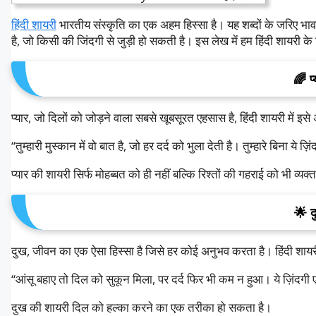
हिंदी
शायरी
भारतीय
संस्कृति
का
एक
अहम
हिस्सा
है।
यह
शब्दों
के
जरिए
भाव
है
,
जो
किसी
की
जिंदगी
से
जुड़ी
हो
सकती
है।
इस
लेख
में
हम
हिंदी
शायरी
के
🌈
प
प्यार
,
जो
दिलों
को
जोड़ने
वाला
सबसे
खूबसूरत
एहसास
है
,
हिंदी
शायरी
में
इसे
“
तुम्हारी
मुस्कान
में
वो
बात
है
,
जो
हर
दर्द
को
भुला
देती
है।
तुम्हारे
बिना
ये
ज़िं
प्यार
की
शायरी
सिर्फ
मोहब्बत
को
ही
नहीं
बल्कि
रिश्तों
की
गहराई
को
भी
व्यक्त
🌟
द
दुख
,
जीवन
का
एक
ऐसा
हिस्सा
है
जिसे
हर
कोई
अनुभव
करता
है।
हिंदी
शायर
“
आंसू
बहाए
तो
दिल
को
सुकून
मिला
,
पर
दर्द
फिर
भी
कम
न
हुआ।
ये
ज़िंदगी
दुख
की
शायरी
दिल
को
हल्का
करने
का
एक
तरीका
हो
सकता
है।