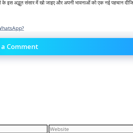
ी
के
इस
अद्भुत
संसार
में
खो
जाइए
और
अपनी
भावनाओं
को
एक
नई
पहचान
दीज
 WhatsApp?
 a Comment
Website