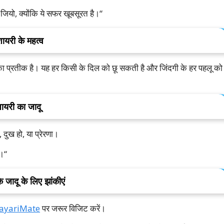
जियो
,
क्योंकि
ये
सफर
खूबसूरत
है।
“
शायरी
के
महत्व
का
प्रतीक
है।
यह
हर
किसी
के
दिल
को
छू
सकती
है
और
जिंदगी
के
हर
पहलू
को
ायरी
का
जादू
,
दुख
हो
,
या
प्रेरणा।
ै।
“
े
जादू
के
लिए
झांकीएं
ayariMate
पर
जरूर
विजिट
करें।