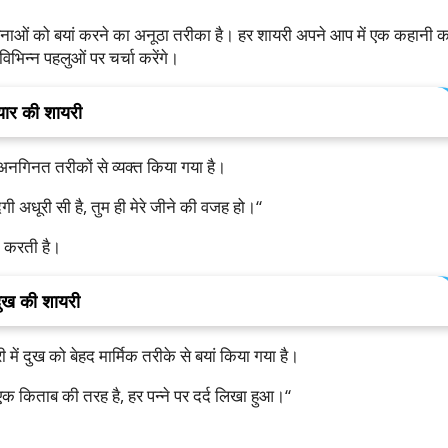
नाओं
को
बयां
करने
का
अनूठा
तरीका
है।
हर
शायरी
अपने
आप
में
एक
कहानी
क
विभिन्न
पहलुओं
पर
चर्चा
करेंगे।
्यार
की
शायरी
अनगिनत
तरीकों
से
व्यक्त
किया
गया
है।
दगी
अधूरी
सी
है
,
तुम
ही
मेरे
जीने
की
वजह
हो।
“
करती
है।
ुख
की
शायरी
ी
में
दुख
को
बेहद
मार्मिक
तरीके
से
बयां
किया
गया
है।
एक
किताब
की
तरह
है
,
हर
पन्ने
पर
दर्द
लिखा
हुआ।
“