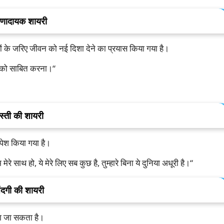
ेरणादायक
शायरी
ं
के
जरिए
जीवन
को
नई
दिशा
देने
का
प्रयास
किया
गया
है।
को
साबित
करना।
“
स्ती
की
शायरी
पेश
किया
गया
है।
म
मेरे
साथ
हो
,
ये
मेरे
लिए
सब
कुछ
है
,
तुम्हारे
बिना
ये
दुनिया
अधूरी
है।
“
ंदगी
की
शायरी
ा
जा
सकता
है।