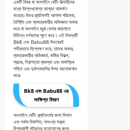
একটি বিষয় যা অনলাইন বেটিং উত্সাহীদের
মধ্যে উল্লেখযোগ্য আগ্রহ আকর্ষণ
করেছে৷ উভয় প্ল্যাটফর্মই আলাদা পরিষেবা,
বৈশিষ্ট্য এবং ব্যবহারকারীর অভিজ্ঞতা অফার
করে যা অনলাইন জুয়া খেলার জায়গাতে
বিভিন্ন দর্শকদের পূরণ করে। এই নিবন্ধটি
Bk8 এবং Babu88 উভয়েরই
গভীরভাবে বিশ্লেষণ করে, তাদের অফার,
ব্যবহারকারীর অভিজ্ঞতা, বাজির বিকল্প,
প্রচার, নিরাপত্তা ব্যবস্থা এবং সামগ্রিক
শক্তি এবং দুর্বলতাগুলির উপর আলোকপাত
করে৷
Bk8 এবং Babu88 এর
সংক্ষিপ্ত বিবরণ
অনলাইন বেটিং প্ল্যাটফর্মের জগৎ বিশাল
এবং সর্বদা বিকশিত, অসংখ্য সত্ত্বা
বিশ্বব্যাপী পন্টারদের মনোযোগের জন্য