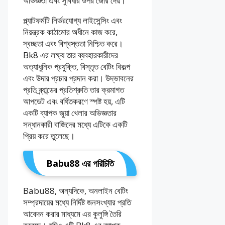
অভিজ্ঞতা এবং সুবিধার উপর জোর দেয়।
প্ল্যাটফর্মটি নির্ভরযোগ্য লাইসেন্সিং এবং
নিয়ন্ত্রক কাঠামোর অধীনে কাজ করে,
স্বচ্ছতা এবং বিশ্বস্ততা নিশ্চিত করে।
Bk8 এর লক্ষ্য তার ব্যবহারকারীদের
অত্যাধুনিক প্রযুক্তি, বিস্তৃত বেটিং বিকল্প
এবং উদার প্রচার প্রদান করা। উদ্ভাবনের
প্রতি ব্র্যান্ডের প্রতিশ্রুতি তার ক্রমাগত
আপডেট এবং বর্ধিতকরণে স্পষ্ট হয়, এটি
একটি ব্যাপক জুয়া খেলার অভিজ্ঞতার
সন্ধানকারী বাজিদের মধ্যে এটিকে একটি
প্রিয় করে তুলেছে।
Babu88 এর পরিচিতি
Babu88, অন্যদিকে, অনলাইন বেটিং
সম্প্রদায়ের মধ্যে নির্দিষ্ট জনসংখ্যার প্রতি
আবেদন করার মাধ্যমে এর কুলুঙ্গি তৈরি