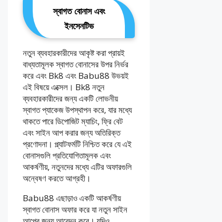
স্বাগত বোনাস এবং
ইনসেনটিভ
নতুন ব্যবহারকারীদের আকৃষ্ট করা প্রায়ই
বাধ্যতামূলক স্বাগত বোনাসের উপর নির্ভর
করে এবং Bk8 এবং Babu88 উভয়ই
এই বিষয়ে এক্সেল। Bk8 নতুন
ব্যবহারকারীদের জন্য একটি লোভনীয়
স্বাগত প্যাকেজ উপস্থাপন করে, যার মধ্যে
থাকতে পারে ডিপোজিট ম্যাচিং, ফ্রি বেট
এবং সাইন আপ করার জন্য অতিরিক্ত
প্রণোদনা। প্ল্যাটফর্মটি নিশ্চিত করে যে এই
বোনাসগুলি প্রতিযোগিতামূলক এবং
আকর্ষণীয়, নতুনদের মধ্যে এটির অফারগুলি
অন্বেষণ করতে আগ্রহী।
Babu88 এছাড়াও একটি আকর্ষণীয়
স্বাগত বোনাস অফার করে যা নতুন সাইন
আপের জন্য আবেদন করে। যদিও