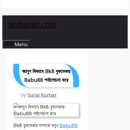
skshayari.com
Menu
জানুন কিভাবে Bk8 বুকমেকার
Babu88 পর্যালোচনা করে
by
Suraj Kumar
Bk8 বুকমেকার সম্পর্কে বলুন
Babu88