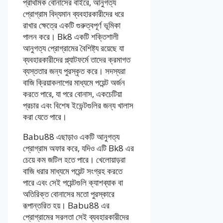
প্রাথমিক বোনাসের বাইরে, আনুগত্য
প্রোগ্রাম বিদ্যমান ব্যবহারকারীদের ধরে
রাখার ক্ষেত্রে একটি গুরুত্বপূর্ণ ভূমিকা
পালন করে। Bk8 একটি শক্তিশালী
আনুগত্য প্রোগ্রামের বৈশিষ্ট্য রয়েছে যা
ব্যবহারকারীদের প্ল্যাটফর্মে তাদের ক্রমাগত
ব্যস্ততার জন্য পুরস্কৃত করে। সদস্যরা
বাজি ক্রিয়াকলাপের মাধ্যমে পয়েন্ট অর্জন
করতে পারে, যা পরে বোনাস, একচেটিয়া
প্রচার এবং বিশেষ ইভেন্টগুলির জন্য খালাস
করা যেতে পারে।
Babu88 এছাড়াও একটি আনুগত্য
প্রোগ্রাম অফার করে, যদিও এটি Bk8 এর
চেয়ে কম জটিল হতে পারে। খেলোয়াড়রা
বাজি ধরার মাধ্যমে পয়েন্ট সংগ্রহ করতে
পারে এবং সেই পয়েন্টগুলি ক্যাশব্যাক বা
অতিরিক্ত বোনাসের মতো পুরস্কারে
রূপান্তরিত হয়। Babu88 এর
প্রোগ্রামের সরলতা সেই ব্যবহারকারীদের