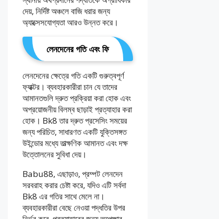
দেয়, নির্দিষ্ট অঞ্চলে বাজি ধরার জন্য
অ্যাক্সেসযোগ্যতা আরও উন্নত করে।
লেনদেনের গতি এবং ফি
লেনদেনের ক্ষেত্রে গতি একটি গুরুত্বপূর্ণ
ফ্যাক্টর। ব্যবহারকারীরা চান যে তাদের
আমানতগুলি দ্রুত প্রক্রিয়া করা হোক এবং
অপ্রয়োজনীয় বিলম্ব ছাড়াই প্রত্যাহার করা
হোক। Bk8 তার দ্রুত প্রসেসিং সময়ের
জন্য পরিচিত, সাধারণত একটি যুক্তিসঙ্গত
উইন্ডোর মধ্যে তাত্ক্ষণিক আমানত এবং দক্ষ
উত্তোলনের সুবিধা দেয়।
Babu88, এছাড়াও, প্রম্পট লেনদেন
সরবরাহ করার চেষ্টা করে, যদিও এটি সর্বদা
Bk8 এর গতির সাথে মেলে না।
ব্যবহারকারীরা বেছে নেওয়া পদ্ধতির উপর
নির্ভর করে, প্রত্যাহারের জন্য অপেক্ষার