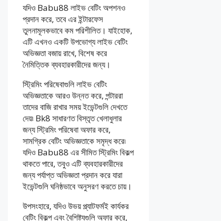
যদিও Babu88 লাইভ বেটিং অপশনও
প্রদান করে, তবে এর ইন্টারফেস
তুলনামূলকভাবে কম পরিশীলিত। যাইহোক,
এটি এখনও একটি উপভোগ্য লাইভ বেটিং
অভিজ্ঞতা বজায় রাখে, বিশেষ করে
নৈমিত্তিক ব্যবহারকারীদের জন্য।
স্ট্রিমিং পরিষেবাগুলি লাইভ বেটিং
অভিজ্ঞতাকে আরও উন্নত করে, পন্টাররা
তাদের বাজি রাখার সময় ইভেন্টগুলি দেখতে
দেয়৷ Bk8 সাধারণত বিস্তৃত খেলাধুলার
জন্য স্ট্রিমিং পরিষেবা অফার করে,
সামগ্রিক বেটিং অভিজ্ঞতাকে সমৃদ্ধ করে৷
যদিও Babu88 এর সীমিত স্ট্রিমিং বিকল্প
থাকতে পারে, তবুও এটি ব্যবহারকারীদের
জন্য পর্যাপ্ত অভিজ্ঞতা প্রদান করে যারা
ইভেন্টগুলি ঘনিষ্ঠভাবে অনুসরণ করতে চায়।
উপসংহারে, যদিও উভয় প্ল্যাটফর্মই কার্যকর
বেটিং বিকল্প এবং বৈশিষ্ট্যগুলি অফার করে,