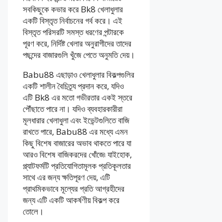
সবকিছুকে কভার করে Bk8 খেলাধুলার
একটি বিস্তৃত নির্বাচনের গর্ব করে। এই
বিস্তৃত পরিসরটি সমস্ত ধরণের পন্টারকে
পূরণ করে, নির্দিষ্ট খেলার অনুরাগীদের তাদের
পছন্দের বাজারগুলি খুঁজে পেতে অনুমতি দেয়।
Babu88 এছাড়াও খেলাধুলার বিকল্পগুলির
একটি শালীন বৈচিত্র্য প্রদান করে, যদিও
এটি Bk8 এর মতো গভীরতার একই স্তরে
পৌঁছাতে পারে না। যদিও ব্যবহারকারীরা
মূলধারার খেলাধুলা এবং ইভেন্টগুলিতে বাজি
রাখতে পারে, Babu88 এর মধ্যে এমন
কিছু বিশেষ বাজারের অভাব থাকতে পারে যা
আরও বিশেষ বাজিকরদের খোঁজে৷ যাইহোক,
প্ল্যাটফর্মটি প্রতিযোগিতামূলক প্রতিকূলতার
সাথে এর জন্য ক্ষতিপূরণ দেয়, এটি
প্রাথমিকভাবে মূল্যের প্রতি আগ্রহীদের
জন্য এটি একটি আকর্ষণীয় বিকল্প করে
তোলে।