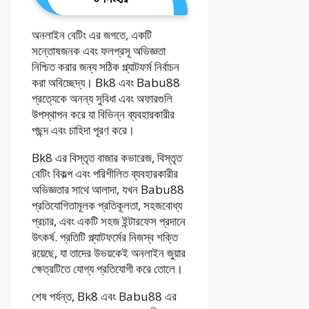
অনলাইন বেটিং এর জগতে, একটি
সন্তোষজনক এবং ফলপ্রসূ অভিজ্ঞতা
নিশ্চিত করার জন্য সঠিক প্ল্যাটফর্ম নির্বাচন
করা অবিচ্ছেদ্য। Bk8 এবং Babu88
প্রত্যেকে অনন্য সুবিধা এবং অফারগুলি
উপস্থাপন করে যা বিভিন্ন ব্যবহারকারীর
পছন্দ এবং চাহিদা পূরণ করে।
Bk8 এর বিস্তৃত বাজার কভারেজ, বিস্তৃত
বেটিং বিকল্প এবং পরিশীলিত ব্যবহারকারীর
অভিজ্ঞতার সাথে আলাদা
, যখন
Babu88
প্রতিযোগিতামূলক প্রতিকূলতা, সহজবোধ্য
প্রচার, এবং একটি সহজ ইন্টারফেস প্রদানে
উৎকর্ষ
. প্রতিটি প্ল্যাটফর্মের নিজস্ব শক্তি
রয়েছে, যা তাদের উভয়কেই অনলাইন জুয়ার
ক্ষেত্রটিতে যোগ্য প্রতিযোগী করে তোলে।
শেষ পর্যন্ত, Bk8 এবং Babu88 এর