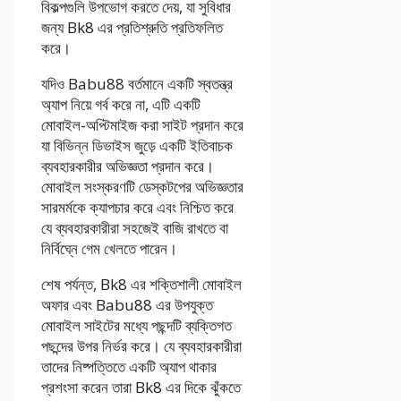
বিকল্পগুলি উপভোগ করতে দেয়, যা সুবিধার
জন্য Bk8 এর প্রতিশ্রুতি প্রতিফলিত
করে।
যদিও Babu88 বর্তমানে একটি স্বতন্ত্র
অ্যাপ নিয়ে গর্ব করে না, এটি একটি
মোবাইল-অপ্টিমাইজ করা সাইট প্রদান করে
যা বিভিন্ন ডিভাইস জুড়ে একটি ইতিবাচক
ব্যবহারকারীর অভিজ্ঞতা প্রদান করে।
মোবাইল সংস্করণটি ডেস্কটপের অভিজ্ঞতার
সারমর্মকে ক্যাপচার করে এবং নিশ্চিত করে
যে ব্যবহারকারীরা সহজেই বাজি রাখতে বা
নির্বিঘ্নে গেম খেলতে পারেন।
শেষ পর্যন্ত, Bk8 এর শক্তিশালী মোবাইল
অফার এবং Babu88 এর উপযুক্ত
মোবাইল সাইটের মধ্যে পছন্দটি ব্যক্তিগত
পছন্দের উপর নির্ভর করে। যে ব্যবহারকারীরা
তাদের নিষ্পত্তিতে একটি অ্যাপ থাকার
প্রশংসা করেন তারা Bk8 এর দিকে ঝুঁকতে