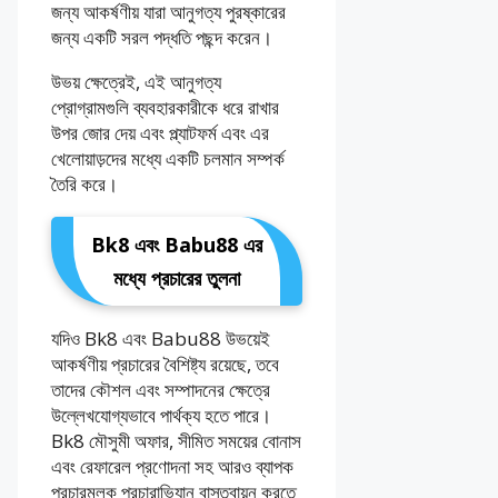
জন্য আকর্ষণীয় যারা আনুগত্য পুরষ্কারের
জন্য একটি সরল পদ্ধতি পছন্দ করেন।
উভয় ক্ষেত্রেই, এই আনুগত্য
প্রোগ্রামগুলি ব্যবহারকারীকে ধরে রাখার
উপর জোর দেয় এবং প্ল্যাটফর্ম এবং এর
খেলোয়াড়দের মধ্যে একটি চলমান সম্পর্ক
তৈরি করে।
Bk8 এবং Babu88 এর
মধ্যে প্রচারের তুলনা
যদিও Bk8 এবং Babu88 উভয়েই
আকর্ষণীয় প্রচারের বৈশিষ্ট্য রয়েছে, তবে
তাদের কৌশল এবং সম্পাদনের ক্ষেত্রে
উল্লেখযোগ্যভাবে পার্থক্য হতে পারে।
Bk8 মৌসুমী অফার, সীমিত সময়ের বোনাস
এবং রেফারেল প্রণোদনা সহ আরও ব্যাপক
প্রচারমূলক প্রচারাভিযান বাস্তবায়ন করতে