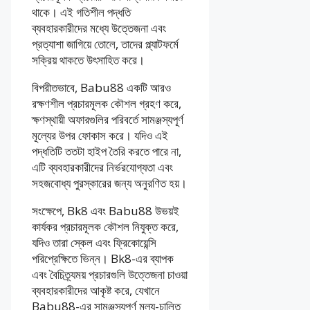
থাকে। এই গতিশীল পদ্ধতি
ব্যবহারকারীদের মধ্যে উত্তেজনা এবং
প্রত্যাশা জাগিয়ে তোলে, তাদের প্ল্যাটফর্মে
সক্রিয় থাকতে উৎসাহিত করে।
বিপরীতভাবে, Babu88 একটি আরও
রক্ষণশীল প্রচারমূলক কৌশল গ্রহণ করে,
ক্ষণস্থায়ী অফারগুলির পরিবর্তে সামঞ্জস্যপূর্ণ
মূল্যের উপর ফোকাস করে। যদিও এই
পদ্ধতিটি ততটা হাইপ তৈরি করতে পারে না,
এটি ব্যবহারকারীদের নির্ভরযোগ্যতা এবং
সহজবোধ্য পুরস্কারের জন্য অনুরণিত হয়।
সংক্ষেপে, Bk8 এবং Babu88 উভয়ই
কার্যকর প্রচারমূলক কৌশল নিযুক্ত করে,
যদিও তারা স্কেল এবং ফ্রিকোয়েন্সি
পরিপ্রেক্ষিতে ভিন্ন। Bk8-এর ব্যাপক
এবং বৈচিত্র্যময় প্রচারগুলি উত্তেজনা চাওয়া
ব্যবহারকারীদের আকৃষ্ট করে, যেখানে
Babu88-এর সামঞ্জস্যপূর্ণ মূল্য-চালিত