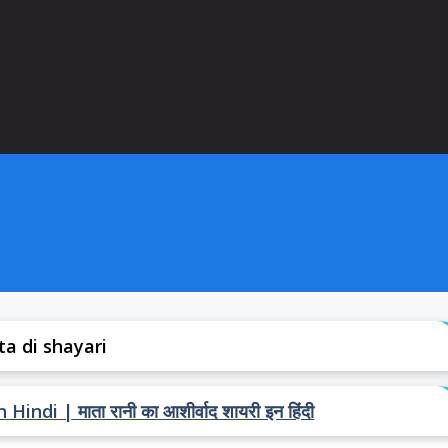
ta di shayari
di | माता रानी का आशीर्वाद शायरी इन हिंदी