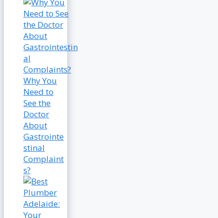
Why You
Need to
See the
Doctor
About
Gastrointe
stinal
Complaint
s?