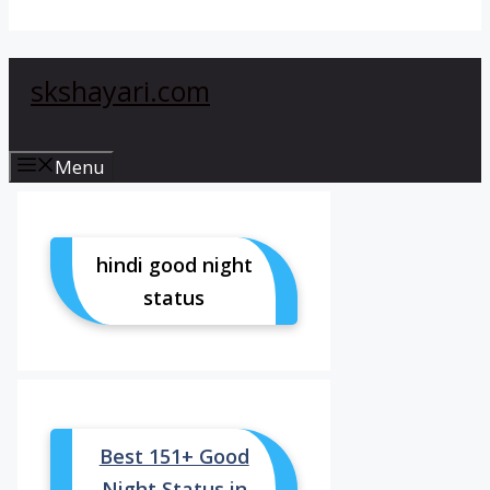
skshayari.com
Menu
hindi good night
status
Best 151+ Good
Night Status in