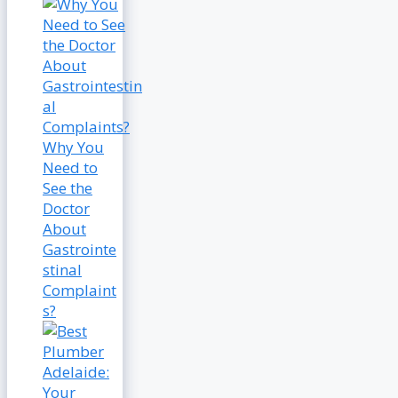
Why You
Need to
See the
Doctor
About
Gastrointe
stinal
Complaint
s?