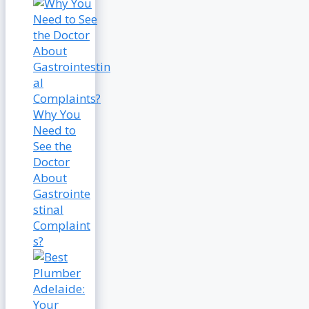
Why You
Need to
See the
Doctor
About
Gastrointe
stinal
Complaint
s?