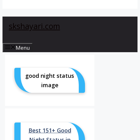
skshayari.com
Menu
good night status
image
Best 151+ Good
Night Status in