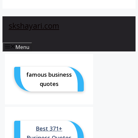
skshayari.com
Menu
famous business
quotes
Best 371+
Business Quotes