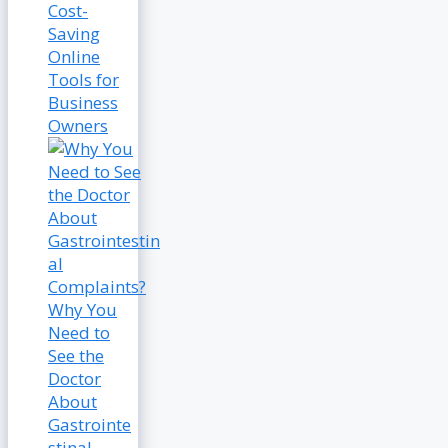
Cost-
Saving
Online
Tools for
Business
Owners
Why You
Need to
See the
Doctor
About
Gastrointe
stinal