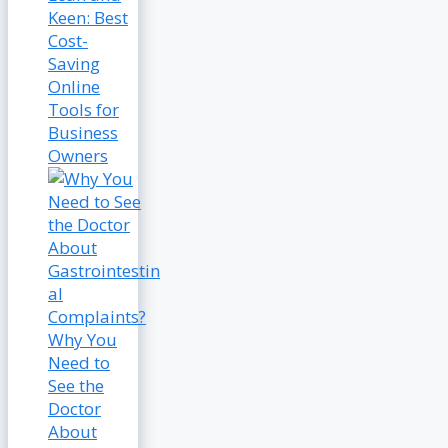
Keen: Best
Cost-
Saving
Online
Tools for
Business
Owners
Why You
Need to
See the
Doctor
About